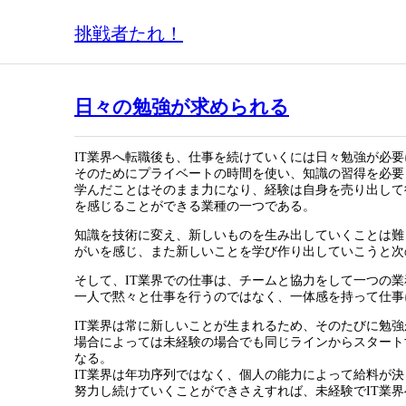
挑戦者たれ！
日々の勉強が求められる
IT業界へ転職後も、仕事を続けていくには日々勉強が必要
そのためにプライベートの時間を使い、知識の習得を必要
学んだことはそのまま力になり、経験は自身を売り出して
を感じることができる業種の一つである。
知識を技術に変え、新しいものを生み出していくことは難
がいを感じ、また新しいことを学び作り出していこうと次
そして、IT業界での仕事は、チームと協力をして一つの
一人で黙々と仕事を行うのではなく、一体感を持って仕事
IT業界は常に新しいことが生まれるため、そのたびに勉
場合によっては未経験の場合でも同じラインからスタート
なる。
IT業界は年功序列ではなく、個人の能力によって給料が
努力し続けていくことができさえすれば、未経験でIT業