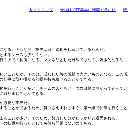
サイトマップ
未経験でIT業界に転職するには
培
になる。今もなおIT業界は日々進化をし続けているためだ。
とするケースも少なくない。
行く上での長所になる。マンネリとした日常ではなく、刺激的な生活に
しいことだが、その分、成功した時の感動は大きいものとなる。この感
の仕事に取り掛かる熱意を持ち続けることができる。
業務を行うことが多い。チームの人たちと一つの目標に向かって進んでい
に取り組むことができる。
強が必要な業界だ。
することができるため、努力さえすればすぐに第一線で仕事を行うこと
決まることが多い。そのため、努力した分がしっかりと還元される。
界への転職を行ったとしても何ら問題はないのである。