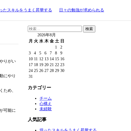
ったスキルをうまく昇華する
日々の勉強が求められる
検
索:
2026年8月
月
火
水
木
金
土
日
1
2
3
4
5
6
7
8
9
10
11
12
13
14
15
16
やりがい
17
18
19
20
21
22
23
24
25
26
27
28
29
30
動にやり
31
カテゴリー
くため、
チーム
心構え
未経験
が可能に
人気記事
培ったスキルをうまく昇華する